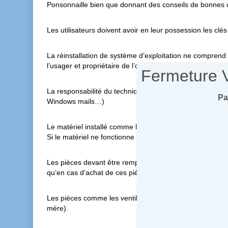
Ponsonnaille bien que donnant des conseils de bonnes util
Les utilisateurs doivent avoir en leur possession les clés 
La réinstallation de système d’exploitation ne comprend q
l’usager et propriétaire de l’ordinateur à réinstaller.
Fermeture 
La responsabilité du technicien informatique et de Agat
Pa
Windows mails…)
Le matériel installé comme l’absence totale de virus, Malw
Si le matériel ne fonctionne pas selon les attentes du Cl
Les pièces devant être remplacées sont payables à la co
qu’en cas d’achat de ces pièces par elle et ne pourra q
Les pièces comme les ventilateurs…qui ne sont pas trouv
mère).