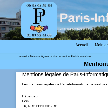
Aller
Paris-I
au
contenu
L'informatique tranquille à Paris !
Accueil
Mainte
Accueil
»
Mentions légales du site de services Paris-Informatique
Mentions
Mentions légales de Paris-Informatiq
Les mentions légales de Paris-Informatique ne sont pas m
Hébergeur :
LWs
10, RUE PENTHIEVRE