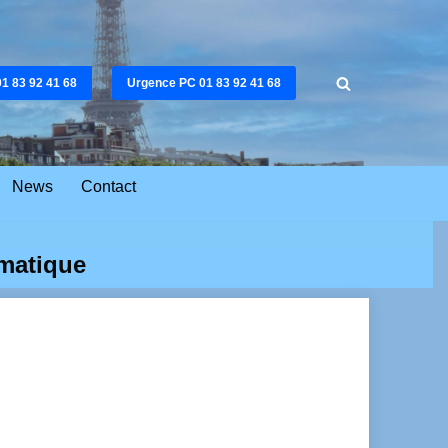
01 83 92 41 68
Urgence PC 01 83 92 41 68
News
Contact
rmatique