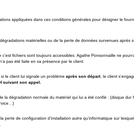
tions appliquées dans ces conditions générales pour désigner le fourni
dégradations matérielles ou de la perte de données survenues après s
e c’est fichiers sont toujours accessibles. Agathe Ponsonnaille ne pourra
n n’a pas été faite en sa présence par le client.
si le client lui signale un problème
après son départ
, le client s’enga
H suivant son appel.
la dégradation normale du matériel qui lui a été confié : (disque dur 
ervice…)
perte de configuration d’installation autre qu’informatique sur lesquelle
.