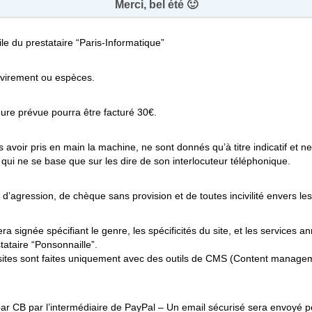
Merci, bel été 🙂
ile du prestataire “Paris-Informatique”
 virement ou espèces.
re prévue pourra être facturé 30€.
voir pris en main la machine, ne sont donnés qu’à titre indicatif et ne 
ui ne se base que sur les dire de son interlocuteur téléphonique.
agression, de chèque sans provision et de toutes incivilité envers les 
era signée spécifiant le genre, les spécificités du site, et les services
stataire “Ponsonnaille”.
de sites sont faites uniquement avec des outils de CMS (Content mana
ar CB par l’intermédiaire de PayPal – Un email sécurisé sera envoyé po