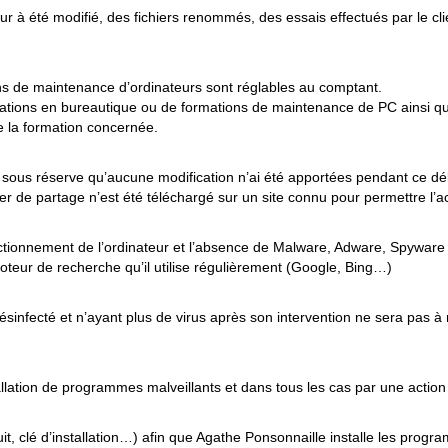
ur à été modifié, des fichiers renommés, des essais effectués par le clie
ons de maintenance d’ordinateurs sont réglables au comptant.
ations en bureautique ou de formations de maintenance de PC ainsi qu
e la formation concernée.
s sous réserve qu’aucune modification n’ai été apportées pendant ce délai
ier de partage n’est été téléchargé sur un site connu pour permettre l’ac
onctionnement de l’ordinateur et l’absence de Malware, Adware, Spyware e
oteur de recherche qu’il utilise régulièrement (Google, Bing…)
sinfecté et n’ayant plus de virus après son intervention ne sera pas à n
llation de programmes malveillants et dans tous les cas par une action de
duit, clé d’installation…) afin que Agathe Ponsonnaille installe les pro