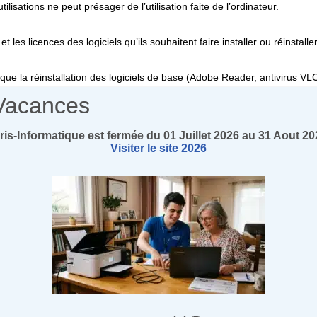
isations ne peut présager de l’utilisation faite de l’ordinateur.
et les licences des logiciels qu’ils souhaitent faire installer ou réinstall
ue la réinstallation des logiciels de base (Adobe Reader, antivirus VLC
Vacances
he Ponsonnaille ne serait être engagée lors de la perte de données ou
ris-Informatique est fermée du 01 Juillet 2026 au 31 Aout 20
Visiter le site 2026
ares sont vérifiés à l’issue de l’intervention.
ient, aucune facture ne sera émise et aucun paiement ne sera fait par le
mmande et sont changées dans la limite où elles peuvent l’être. Elles
ue les rapportées aux fournisseurs pour en obtenir le remplacement.
ables à l’identiques ne seront remplacées que sur demande de l’utilis