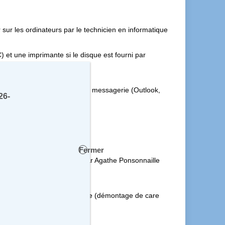
er sur les ordinateurs par le technicien en informatique
) et une imprimante si le disque est fourni par
 de message dans le client de messagerie (Outlook,
26-
 client.
Fermer
 ne peuvent être garanties par Agathe Ponsonnaille
ateur (client) et sans garantie (démontage de care