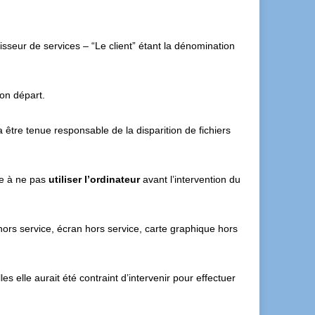
sseur de services – “Le client” étant la dénomination
on départ.
 être tenue responsable de la disparition de fichiers
ge à ne pas
utiliser l’ordinateur
avant l’intervention du
hors service, écran hors service, carte graphique hors
s elle aurait été contraint d’intervenir pour effectuer