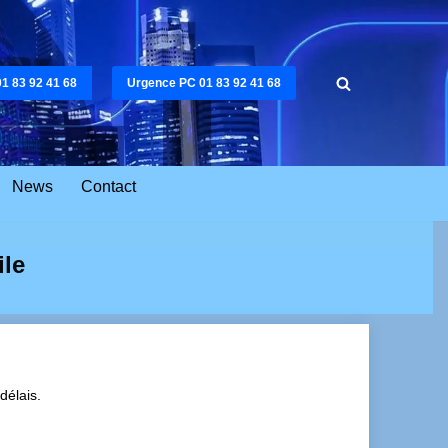
01 83 92 41 68
Urgence PC 01 83 92 41 68
News
Contact
ile
délais.