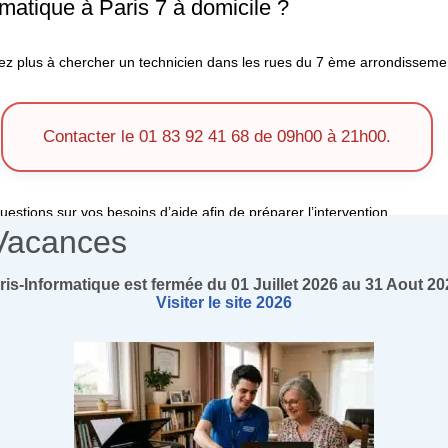
atique à Paris 7 à domicile ?
ez plus à chercher un technicien dans les rues du 7 ème arrondissement
Contacter le 01 83 92 41 68 de 09h00 à 21h00.
stions sur vos besoins d’aide afin de préparer l’intervention.
Vacances
ée.
e se rendra à votre domicile sans frais supplémentaires.
ris-Informatique est fermée du 01 Juillet 2026 au 31 Aout 20
Visiter le site 2026
aris 7
rmatique
à Paris 75007 à domicile sans frais de transport. Profitez-en !.