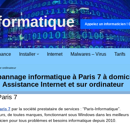
nformatique
Appelez un informaticien ! 
nance
Installer
Internet
Malwares – Virus
Tarifs
r ordinateur
annage informatique à Paris 7 à domic
Assistance Internet et sur ordinateur
aris 7
ris 7
par la société prestataire de services : “Paris-Informatique”.
urs, de toutes marques, fonctionnant sous Windows dans les meilleurs 
ticien pour tous problèmes et besoins informatique depuis 2010.