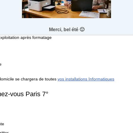
le ou fixe
, Bouygues, Orange, Free)
e à paris 7°
en Wifi ou par câble
Merci, bel été 🙂
xploitation après formatage
e
omicile se chargera de toutes
vos installations Informatiques
chez-vous Paris 7°
nte
itter