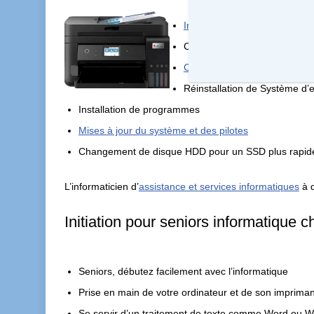
Installer un ordinateur portab
Configuration de Box , (SFR
Connexion de votre Imprimant
Réinstallation de Système d’e
Installation de programmes
Mises à jour du système et des pilotes
Changement de disque HDD pour un SSD plus rapid
L’informaticien d’
assistance et services informatiques
à d
Initiation pour seniors informatique 
Seniors, débutez facilement avec l’informatique
Prise en main de votre ordinateur et de son imprima
Se servir d’un traitement de texte comme Word ou Wr