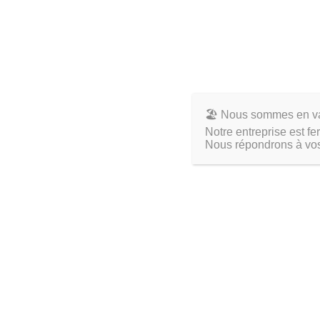
Création d
D’un autre côté, l
systèmes d’exploitation, programmes installés, paramètre
restauration simplifiée en cas de besoin. Telle une pho
bénéfique pour optimiser les performances mais aussi po
création d’une image système.
🏖️ Nous sommes en v
Notre entreprise est f
Le remplacement du disque défectu
Nous répondrons à vos
Ouverture de la tour informatique
Lancer une opération de maintenance sur un ordinateur,
par
l’ouverture de la tour
. On se prépare alors au rem
technologiques.
Installation du nouveau matériel
Une fois le disque obsolète retiré, place à
l’installation