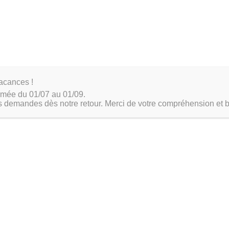
’une image système
a création d’une image système est une merveille du monde informatique
s et fichiers utilisateur dans une seule copie monolithique ! Magistral 
to souvenir conservée avec soin dans le cloud. La
réparation du matérie
ur assurer la qualité des opérations
comme ces deux étapes cruciales 
acances !
ermée du 01/07 au 01/09.
eux
 demandes dès notre retour. Merci de votre compréhension et b
 c’est comme plonger dans les entrailles d’une machine complexe et f
placement du disque dur abîmé, une tâche qui ne manque pas de piqua
! Vient ensuite le moment d’échanger cet élément défectueux contre un 